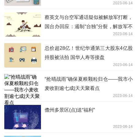
2023-06-14
落？两年半不到，旗下产品最高收益从
400%滑落至6%
蔡英文与台空军通话疑似被解放军打断，
国台办回应：遏制“台独”分裂，解放军不
2023-06-14
是说说而已
总价超28亿！世纪华通第三大股东4亿股
持股被法拍 国华人寿等接盘
2023-06-14
“抢晴战雨”确保夏粮颗粒归仓——我市小
麦收割逾七成|天天聚看点
2023-06-14
儋州多景区(点)送“福利”
2023-06-14