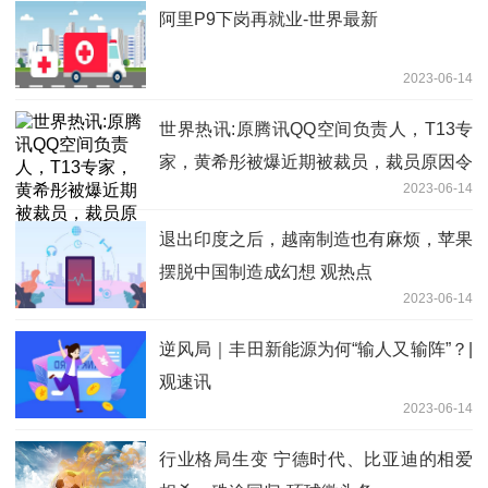
阿里P9下岗再就业-世界最新
2023-06-14
世界热讯:原腾讯QQ空间负责人，T13专
家，黄希彤被爆近期被裁员，裁员原因令
2023-06-14
人唏嘘。。
退出印度之后，越南制造也有麻烦，苹果
摆脱中国制造成幻想 观热点
2023-06-14
逆风局｜丰田新能源为何“输人又输阵”？|
观速讯
2023-06-14
行业格局生变 宁德时代、比亚迪的相爱