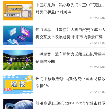
中国好兄弟！冯小刚先润？王中军死扛，
股民已哭晕|全球关注
2022-12-02
焦点讯息：【聚焦】人机自然交互成为人
机交互技术发展趋势 未来市场前景广阔
2022-12-02
一锤定音：造车新势力必须走出以亏损冲
销量的怪圈
2022-12-02
热门中概股普涨 纳斯达克中国金龙指数
涨超9%
2022-12-02
前沿资讯!上海市燃料电池汽车城市群示