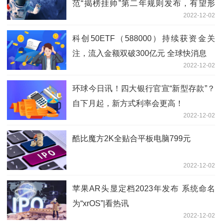
范“揭榜挂帅”第二年规则发布，有望形
2022-12-02
成“一东一西”两高地
科创50ETF（588000）持续获资金关
注，流入金额双破300亿元 全球快消息
2022-12-02
环球今日讯！四大银行官宣“新型存款”？
自下月起，新方式利率会更高！
2022-12-02
酷比魔方2K全贴合平板电脑799元
2022-12-02
苹果AR头显定档2023年发布 系统命名
为“xrOS”|看热讯
2022-12-02