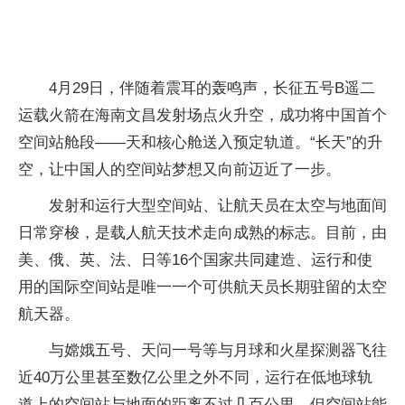
4月29日，伴随着震耳的轰鸣声，长征五号B遥二
运载火箭在海南文昌发射场点火升空，成功将中国首个
空间站舱段——天和核心舱送入预定轨道。“长天”的升
空，让中国人的空间站梦想又向前迈
近
了一步。
发射和运行大型空间站、让航天员在太空与地面间
日常穿梭，是载人航天技术走向成熟的标志。目前，由
美、俄、英、法、日等16个
国家
共同建造、运行和使
用的国际空间站是唯一一个可供航天员长期驻留的太空
航天器。
与嫦娥五号、天问一号等与月球和火星探测器飞往
近
40万公里甚至数亿公里之外不同，运行在低地球轨
道上的空间站与地面的距离不过几百公里。但空间站能