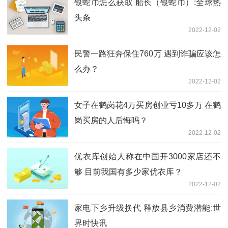
银蛇币怎么获取 船长（银蛇币）:全球热
头条
2022-12-02
民警一路狂奔保住760万 遇到诈骗应该怎
么办？
2022-12-02
女子在鹤岗花4万买房创业亏10多万 在鹤
岗买房的人后悔吗？
2022-12-02
优衣库创始人称在中国开3000家店还不
够 目前我国有多少家优衣库？
2022-12-02
家电下乡升级换代 释放县乡消费潜能:世
界时快讯