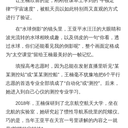
让王楠欣喜的是，刚刚在课本上学到的“牛顿定
律”“宇宙速度”，被航天员以如此特别而又直观的方式
进行了验证。
在“水球倒影”的镜头里，王亚平水汪汪的大眼睛和
波光流转的水球相映成趣，以及俏皮的一句“你看，透
过水球，你们还能看见我的倒影呢”，整个画面定格成
为“太空课堂”留给王楠最美好的一帧记忆。
填报高考志愿时，因为总能在发射直播里听见“某
某测控站”或“某某测控船”，王楠毫不犹豫地把6个平行
志愿的首选专业全部填成了“自动化”或“测控”。后来，
她进入到自己心仪的测控专业学习。
2018年，王楠保研到了北京航空航天大学，坐在
北航的实验室，她研究起了惯性导航系统里的陀螺仪。
巧的是，当年王亚平在天宫一号里讲解的内容之一就