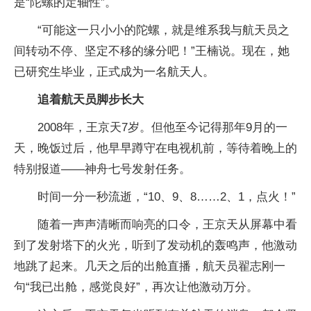
是“陀螺的定轴性”。
“可能这一只小小的陀螺，就是维系我与航天员之
间转动不停、坚定不移的缘分吧！”王楠说。现在，她
已研究生毕业，正式成为一名航天人。
追着航天员脚步长大
2008年，王京天7岁。但他至今记得那年9月的一
天，晚饭过后，他早早蹲守在电视机前，等待着晚上的
特别报道——神舟七号发射任务。
时间一分一秒流逝，“10、9、8……2、1，点火！”
随着一声声清晰而响亮的口令，王京天从屏幕中看
到了发射塔下的火光，听到了发动机的轰鸣声，他激动
地跳了起来。几天之后的出舱直播，航天员翟志刚一
句“我已出舱，感觉良好”，再次让他激动万分。