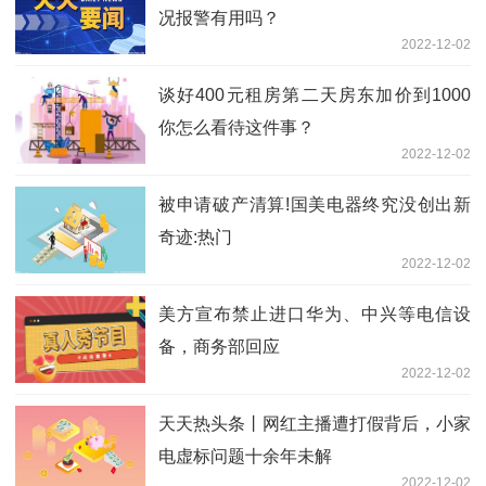
况报警有用吗？
2022-12-02
谈好400元租房第二天房东加价到1000
你怎么看待这件事？
2022-12-02
被申请破产清算!国美电器终究没创出新
奇迹:热门
2022-12-02
美方宣布禁止进口华为、中兴等电信设
备，商务部回应
2022-12-02
天天热头条丨网红主播遭打假背后，小家
电虚标问题十余年未解
2022-12-02