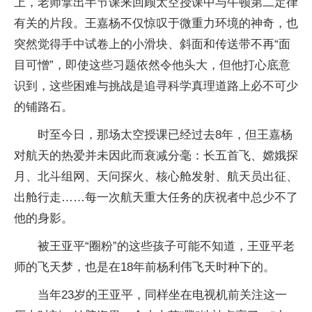
上，老师拿出半节课来回顾太空授课中与牛顿第二定律
有关的片段。王嘉杨不仅惊叹于微重力环境的神奇，也
突然觉得手中试卷上的小滑块、斜面和传送带不再“面
目可憎”，即使这些习题依然令他头大，但他打心底意
识到，这些困难与挑战是追寻科学真理道路上必不可少
的铺路石。
时至今日，那场太空授课已经过去8年，但王嘉杨
对航天的热爱并未因此而衰减分毫：长五首飞、嫦娥探
月、北斗组网、天问探火、核心舱发射、航天员出征、
出舱行走……每一次航天重大任务的庆祝者中总少不了
他的身影。
被王亚平“圈粉”的这些孩子可能不知道，王亚平老
师的飞天梦，也是在18年前杨利伟飞天时种下的。
当年23岁的王亚平，同样坐在电视机前关注这一