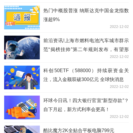
热门中概股普涨 纳斯达克中国金龙指数
涨超9%
2022-12-02
前沿资讯!上海市燃料电池汽车城市群示
范“揭榜挂帅”第二年规则发布，有望形
2022-12-02
成“一东一西”两高地
科创50ETF（588000）持续获资金关
注，流入金额双破300亿元 全球快消息
2022-12-02
环球今日讯！四大银行官宣“新型存款”？
自下月起，新方式利率会更高！
2022-12-02
酷比魔方2K全贴合平板电脑799元