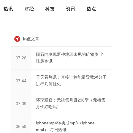
热讯
财经
科技
资讯
热点
热点文章
陨石内发现两种地球未见的矿物质-全
07:28
球最资讯
天天看热讯：直接计算能量导数对分子
07:44
进行几何优化
环球观察：元祖雪月饼298型（元祖雪
07:09
月饼好吃吗）
iphonemp4转换成mp3（iphone
06:59
mp4）-每日热讯