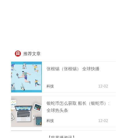
推荐文章
张根锡（张根锡） 全球快播
科技
12-02
银蛇币怎么获取 船长（银蛇币）:
全球热头条
科技
12-02
【世界播资讯】