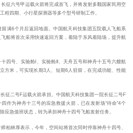
。长征六号甲运载火箭将完成首飞，并将发射多颗国家民用空
工程四期、小行星探测器等多个型号研制工作。
驻留满6个月后返回地面。中国航天科技集团五院载人飞船系
人飞船将首次采用快速返回方案，着陆于东风着陆场，提升航
十四号、实验舱Ⅰ、实验舱Ⅱ、天舟五号和神舟十五号六艘航
0立方米，可实现长期3人、短期6人驻留，在完成功能、性能
长征二号F运载火箭承担。中国航天科技集团一院长征二号F
四作为神舟十三号的应急救援火箭，已在发射场“待命”4个
除应急值班状态，转为承担神舟十四号飞船发射任务。
计师柏林厚表示，今年，空间站将首次同时停靠神舟十四号、