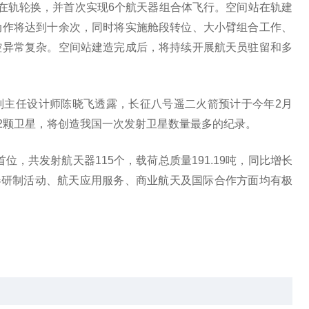
在轨轮换，并首次实现6个航天器组合体飞行。空间站在轨建
动作将达到十余次，同时将实施舱段转位、大小臂组合工作、
控异常复杂。空间站建造完成后，将持续开展航天员驻留和多
副主任设计师陈晓飞透露，长征八号遥二火箭预计于今年2月
22颗卫星，将创造我国一次发射卫星数量最多的纪录。
首位，共发射航天器115个，载荷总质量191.19吨，同比增长
天器研制活动、航天应用服务、商业航天及国际合作方面均有极