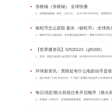
张根锡（张根锡） 全球快播
1、张根锡张根锡（韩文：장근석），生于1987年8月4日，韩国男演员。
银蛇币怎么获取 船长（银蛇币）:全球热
1、银蛇币可以兑换皮肤，首先要兑换皮肤碎片，攒够几百碎片才可以兑
【世界播资讯】Gf520123（gf5200）
1、支持，就是主板接口会托显卡后腿，845是AGP4X5200是AGP8X52
环球新资讯：黑暗处有什么电影凶手是谁..
1、该片讲述了1991年发生在一个飞机厂家属区内的连环少女离奇奸杀案
每日消息!熔火前线任务开启顺序（熔火前.
1、灵魂兽一共有4只，全部都是稀有精英，刷新时间没有什么规律，非.