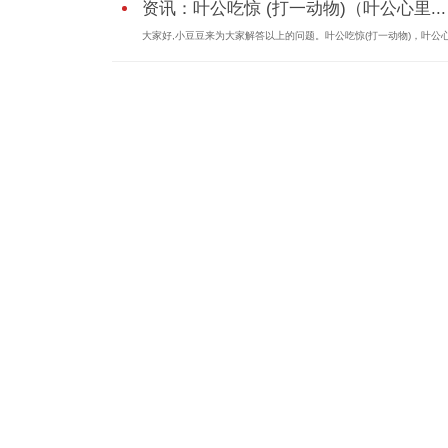
资讯：叶公吃惊 (打一动物)（叶公心里...
大家好,小豆豆来为大家解答以上的问题。叶公吃惊(打一动物)，叶公心.