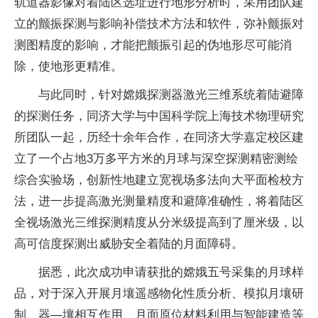
轨道器影像对着陆区选址进行地形分析时，采用团队建
立的颤振探测与影响补偿技术方法和软件，弥补颤振对
测图精度的影响，才能把颤振引起的伪地形尽可能消
除，使地形更精准。
与此同时，针对嫦娥探测器激光三维系统着陆避障
的探测任务，同济大学与中国科学院上海技术物理研究
所团队一起，历经十余年合作，在同济大学嘉定校区建
立了一个占地3万多平方米的月球与深空探测精密测绘
综合实验场，创新性地建立宽视场多法向大平面检校方
法，进一步提高激光测量精度和避障准确性，将着陆区
全视场激光三维探测精度从分米级提高到了厘米级，以
高可信度探测出威胁安全着陆的月面障碍。
据悉，此次成功申请获批的嫦娥五号采集的月球样
品，对于深入开展月壤遥感物化性质分析、模拟月壤研
制、器—壤相互作用、月面原位材料利用与智能建造等