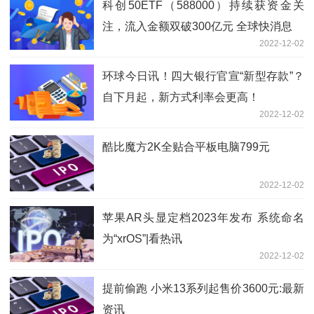
科创50ETF（588000）持续获资金关
注，流入金额双破300亿元 全球快消息
2022-12-02
环球今日讯！四大银行官宣“新型存款”？
自下月起，新方式利率会更高！
2022-12-02
酷比魔方2K全贴合平板电脑799元
2022-12-02
苹果AR头显定档2023年发布 系统命名
为“xrOS”|看热讯
2022-12-02
提前偷跑 小米13系列起售价3600元:最新
资讯