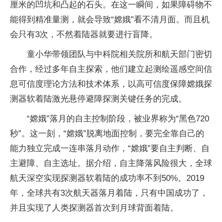
厘米的凹坑和凸起的石头。在这一瞬间，如果障碍物不
能得到精准量测，就会导致“嫦娥”看不清月面。而且机
会只有3次，不然着陆器就要进行盲降。
童小华带领团队与中科院相关院所和航天部门密切
合作，经过多年自主探索，他们建立起测绘遥感空间信
息可信度理论方法和技术体系，以高可信度保障嫦娥探
测器软着陆激光悬停避障探测关键任务的完成。
“嫦娥”落月的自主控制阶段，被业界称为“黑色720
秒”。这一刻，“嫦娥”脱离地面控制，要完全靠自己的
能力独立完成一连串落月动作，“嫦娥”要自主判断、自
主避障、自主选址。据介绍，自主降落风险很大，全球
航天深空实现探测器软着陆的成功率不到50%。2019
年，全球共有3次航天器落月着陆，只有中国成功了，
并且实现了人类探测器首次到月球背面着陆。