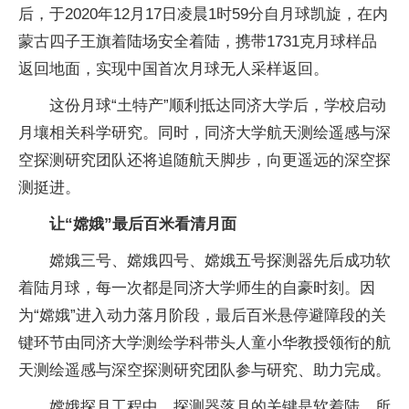
后，于2020年12月17日凌晨1时59分自月球凯旋，在内
蒙古四子王旗着陆场安全着陆，携带1731克月球样品
返回地面，实现中国首次月球无人采样返回。
这份月球“土特产”顺利抵达同济大学后，学校启动
月壤相关科学研究。同时，同济大学航天测绘遥感与深
空探测研究团队还将追随航天脚步，向更遥远的深空探
测挺进。
让“嫦娥”最后百米看清月面
嫦娥三号、嫦娥四号、嫦娥五号探测器先后成功软
着陆月球，每一次都是同济大学师生的自豪时刻。因
为“嫦娥”进入动力落月阶段，最后百米悬停避障段的关
键环节由同济大学测绘学科带头人童小华教授领衔的航
天测绘遥感与深空探测研究团队参与研究、助力完成。
嫦娥探月工程中，探测器落月的关键是软着陆。所