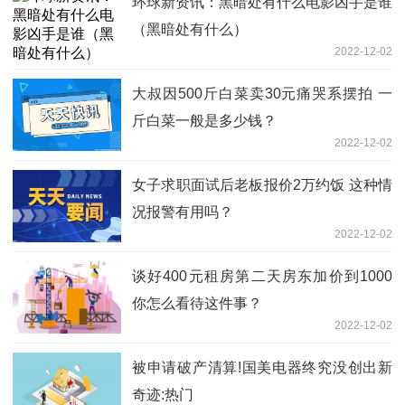
环球新资讯：黑暗处有什么电影凶手是谁
（黑暗处有什么）
2022-12-02
大叔因500斤白菜卖30元痛哭系摆拍 一
斤白菜一般是多少钱？
2022-12-02
女子求职面试后老板报价2万约饭 这种情
况报警有用吗？
2022-12-02
谈好400元租房第二天房东加价到1000
你怎么看待这件事？
2022-12-02
被申请破产清算!国美电器终究没创出新
奇迹:热门