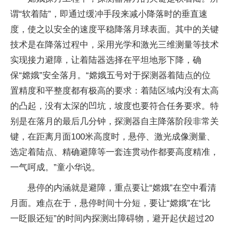
谓“软着陆”，即通过缓冲手段来减小降落时的垂直速
度，使之以安全的速度平稳降落月球表面。其中的关键
技术是在降落过程中，采用光学和激光三维测量等技术
实现接力避障，让着陆器选择在平坦地形下降，确
保“嫦娥”安全落月。“嫦娥五号对于探测器着陆点的位
置精度和平整度都有极高的要求：着陆区域内没有太高
的凸起，没有太深的凹坑，坡度也要符合任务要求。特
别是在落月的最后几分钟，探测器自主降落阶段非常关
键，在距离月面100米高度时，悬停、激光成像测量、
选定着陆点、精确避障等一套连贯动作都要高度精准，
一气呵成。”童小华说。
悬停的内涵就是避障，重点要让“嫦娥”在空中看清
月面。难点在于，悬停时间十分短，要让“嫦娥”在“比
一眨眼还短”的时间内探测出障碍物，避开起伏超过20