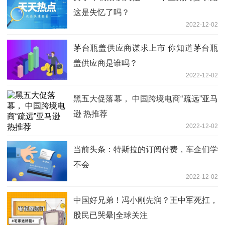
这是失忆了吗？
2022-12-02
茅台瓶盖供应商谋求上市 你知道茅台瓶
盖供应商是谁吗？
2022-12-02
黑五大促落幕， 中国跨境电商“疏远”亚马
逊 热推荐
2022-12-02
当前头条：特斯拉的订阅付费，车企们学
不会
2022-12-02
中国好兄弟！冯小刚先润？王中军死扛，
股民已哭晕|全球关注