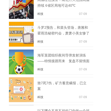
持续 6省区局地可达40℃
科技
07-09
斗罗2预告，和菜头登场，唐雅和
霍雨浩秘密约会，萧萧小美女惨了
科技
07-09
海军某团组织夜间导弹发射演练
——特情接踵而来 复盘不留情面
科技
07-09
致7死7伤，矿方蓄意瞒报，已立
案
科技
07-09
以下哪个不是五福临门中的一个福