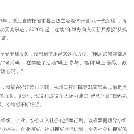
3年，浙江省依托省市县三级主流媒体开设“八一光荣榜”，每
功受奖事迹；2020年起，连续4年举办向入伍新兵赠授“从戎
见证。
面享受专属服务，没想到使用起来这么方便。”刚从武警某部退
老兵码”。在体验了活动“码上”参与、福利“码上”领取、政
暖心码’。”
，就能在浙江萧山医院、杭州口腔医院等31家崇军志愿定点
等服务。此外，现役和退役军人还可通过“智慧平台”扫码亮
得感、幸福感不断增强。
会组织、企业、协会加入社会化拥军行列。该省双拥领导小组
行业拥军、企业拥军、社团拥军运行机制，全省社会化拥军优