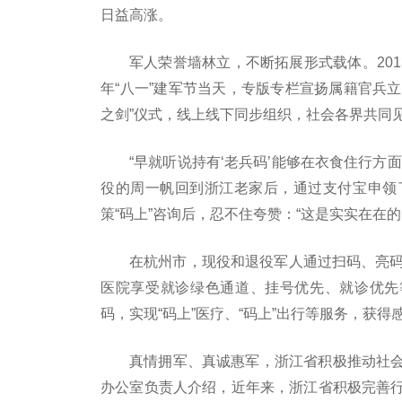
日益高涨。
军人荣誉墙林立，不断拓展形式载体。201
年“八一”建军节当天，专版专栏宣扬属籍官兵立
之剑”仪式，线上线下同步组织，社会各界共同
“早就听说持有‘老兵码’能够在衣食住行方
役的周一帆回到浙江老家后，通过支付宝申领了“
策“码上”咨询后，忍不住夸赞：“这是实实在在的‘
在杭州市，现役和退役军人通过扫码、亮码
医院享受就诊绿色通道、挂号优先、就诊优先
码，实现“码上”医疗、“码上”出行等服务，获
真情拥军、真诚惠军，浙江省积极推动社
办公室负责人介绍，近年来，浙江省积极完善