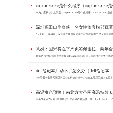
explorer.exe是什么程序（explorer.e
来为大家解答以上问题，explorer exe是什么程序，explorer exe是
深圳福田口岸查获一名女性旅客胸部藏匿5.
6月29日，经鉴定，深圳海关所属皇岗海关此前在福田口岸入境渠道
意媒：国米将在下周免签佩雷拉，两年合..
直播吧7月9日讯据意大利媒体IlGazzettino报道，国米接近免签中场
dell笔记本启动不了怎么办（dell笔记本...
dell笔记本电脑无法正常启动的解决办法一、检查故障原因戴尔笔记
高温橙色预警！南北方大范围高温持续 6..
中央气象台7月9日06时继续发布高温橙色预警：预计7月9日白天，