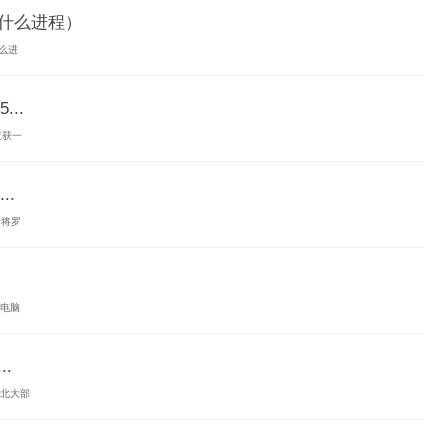
xe是什么进程）
什么进
..
查获一
.
老将罗
本电脑
.
华北大部