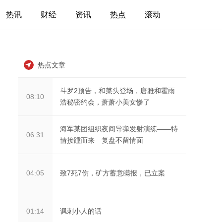
热讯
财经
资讯
热点
滚动
热点文章
斗罗2预告，和菜头登场，唐雅和霍雨
08:10
浩秘密约会，萧萧小美女惨了
海军某团组织夜间导弹发射演练——特
06:31
情接踵而来 复盘不留情面
致7死7伤，矿方蓄意瞒报，已立案
04:05
讽刺小人的话
01:14