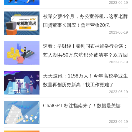
2023-06-19
被曝欠薪4个月，办公室停租…这家老牌
国货董事长回应！曾年营收20亿
2023-06-19
速看：早财经丨秦刚同布林肯举行会谈；
艺人胡兵50万东航积分被清零？双方回
2023-06-19
应；贾跃亭的车又延期，还要融资3亿美
元；这家老牌国货解聘所有员工
天天速讯：1158万人！今年高校毕业生
数量再创历史新高！找工作更难了...
2023-06-19
ChatGPT 标注指南来了！数据是关键
2023-06-19