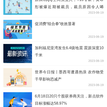
彤被爆近期被裁员，裁员原因令人唏
2023-06-19
嘘。。-世界新视野
促消费“组合拳”收效显著
2023-06-19
加利福尼亚湾发生6.4级地震 震源深度10
千米
2023-06-19
世界今日报丨墨西哥遭遇热浪 农作物受
干旱影响恐减产
2023-06-19
6月18日20只个股获券商关注，新点软件
目标涨幅达58.97%