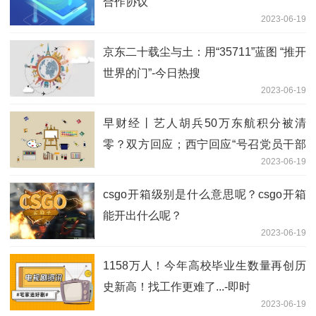
合作协议
2023-06-19
京东二十载尘与土：用“35711”蓝图 “推开
世界的门”-今日热搜
2023-06-19
早财经丨艺人胡兵50万东航积分被清
零？双方回应；西宁回应“号召党员干部
2023-06-19
邀请游客回家食宿”；乌提结束冲突条
件：俄从乌全境撤军 全球视点
csgo开箱级别是什么意思呢？csgo开箱
能开出什么呢？
2023-06-19
1158万人！今年高校毕业生数量再创历
史新高！找工作更难了...-即时
2023-06-19