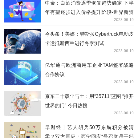
中金：白酒消费逐季恢复趋势确定 下半
年有望逐步进入价格提升阶段-世界新资
2023-06-19
讯
今头条！美媒：特斯拉Cybertruck电动皮
卡运抵新西兰进行冬季测试
2023-06-19
亿华通与欧洲商用车企业TAM签署战略
合作协议
2023-06-19
京东二十载尘与土：用“35711”蓝图 “推开
世界的门”-今日热搜
2023-06-19
早财经丨艺人胡兵50万东航积分被清
零？双方回应；西宁回应“号召党员干部