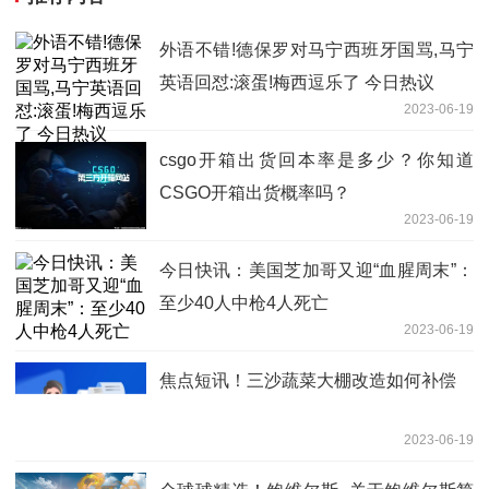
外语不错!德保罗对马宁西班牙国骂,马宁
英语回怼:滚蛋!梅西逗乐了 今日热议
2023-06-19
csgo开箱出货回本率是多少？你知道
CSGO开箱出货概率吗？
2023-06-19
今日快讯：美国芝加哥又迎“血腥周末”：
至少40人中枪4人死亡
2023-06-19
焦点短讯！三沙蔬菜大棚改造如何补偿
2023-06-19