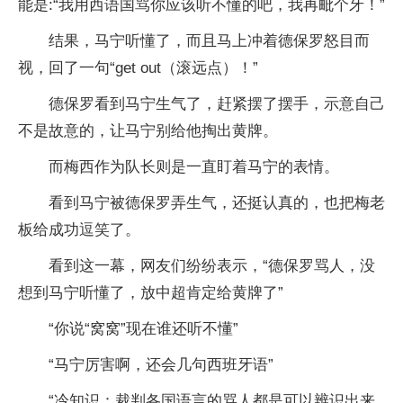
能是:“我用西语国骂你应该听不懂的吧，我再毗个牙！”
结果，马宁听懂了，而且马上冲着德保罗怒目而
视，回了一句“get out（滚远点）！”
德保罗看到马宁生气了，赶紧摆了摆手，示意自己
不是故意的，让马宁别给他掏出黄牌。
而梅西作为队长则是一直盯着马宁的表情。
看到马宁被德保罗弄生气，还挺认真的，也把梅老
板给成功逗笑了。
看到这一幕，网友们纷纷表示，“德保罗骂人，没
想到马宁听懂了，放中超肯定给黄牌了”
“你说“窝窝”现在谁还听不懂”
“马宁厉害啊，还会几句西班牙语”
“冷知识：裁判各国语言的骂人都是可以辨识出来