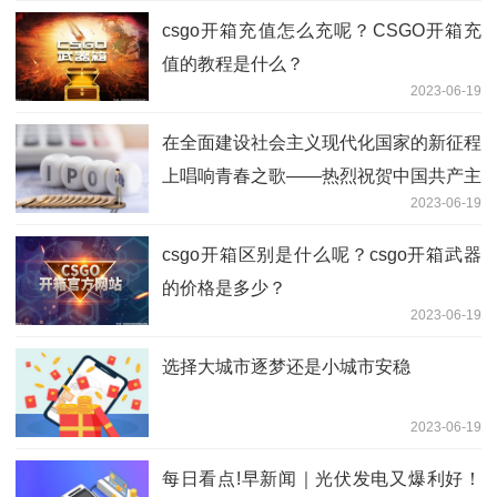
csgo开箱充值怎么充呢？CSGO开箱充
值的教程是什么？
2023-06-19
在全面建设社会主义现代化国家的新征程
上唱响青春之歌——热烈祝贺中国共产主
2023-06-19
义青年团第十九次全国代表大会开幕 热
点
csgo开箱区别是什么呢？csgo开箱武器
的价格是多少？
2023-06-19
选择大城市逐梦还是小城市安稳
2023-06-19
每日看点!早新闻｜光伏发电又爆利好！